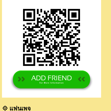
💠 แฟนเพจ