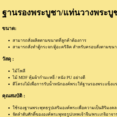
อ่อน
ฐานรองพระบูชา/แท่นวางพระบู
ขาว)
quantity
ขนาด:
สามารถสั่งผลิตตามขนาดที่ลูกค้าต้องการ
สามารถสั่งทำตู้กระจก/ตู้อะคริลิค สำหรับครอบสั่งตามขนา
วัสดุ :
ไม้โพลี
ไม้ MDF หุ้มผ้ากำมะหยี่ / หนัง PU อย่างดี
ตีโครงไม้เพื่อการรับน้ำหนักองค์พระให้ฐานรองพระแข็งแร
คุณสมบัติ :
ใช้รองฐานพระพุทธรูปเสริมองค์พระเพื่อความเป็นสิริมงคล
จัดลำดับศักดิ์ขององค์พระพุทธรูป/เทพเจ้าจีน/พระเกจิอาจารย