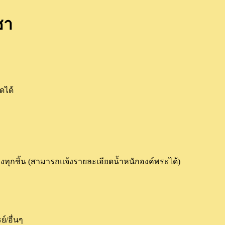
ชา
ดได้
งทุกชิ้น (สามารถแจ้งรายละเอียดน้ำหนักองค์พระได้)
์/อื่นๆ