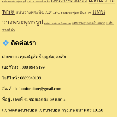
แท่นวางของมงคล
แท่นรองพระพุทธรูป
แท่นวางของที่ระลึก
พระ
แท่น
แท่นวางพระพิฆเนศ
แท่นวางพระพุทธชินราช
วางพระพุทธรูป
แท่น
แท่นวางรูปหล่อในหลวง
แท่นวางพระแก้วมรกต
วางสีดำ
ติดต่อเรา
ฝ่ายขาย : คุณณัฐสิทธิ์ บุญส่งกุศลศิล
เบอร์โทร : 088 994 9199
ไอดีไลน์ : 0889949199
อีเมล์ : baibunfurniture@gmail.com
ที่อยู่ : เลขที่ 41 ซอยเอกชัย 69 แยก 2
แขวงคลองบางบอน เขตบางบอน กรุงเทพมหานคร 10150