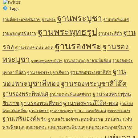
Tags
ฐานพระบูชา
ฐานตั้งพระพุทธชินราช
ฐานพระ
ฐานพระพิฆเนศ
ฐานพระพุทธรูป
ฐาน
ฐานพระสีดำ
ฐานพระพุทธชินราช
ฐานรองพระ
ฐานรอง
รอง
ฐานรองของมงคล
พระบูชา
ฐานรองพระบูชาลายหินอ่อน
ฐานรองพระ
ฐานรองพระบูชาติดไฟ
ฐาน
ฐานรองพระบูชาสีดำ
ฐานรองพระบูชาสีขาว
บูชาลายไม้สัก
รองพระบูชาสีทอง
ฐานรองพระบูชาสีโอ๊ค
ฐานรองพระพิฆเนศ
ฐานรองพระพุทธ
ฐานรองพระพิฆเนศสีขาว
ฐานรองพระสีโอ๊ค-ทอง
ชินราช
ฐานรองพระสีทอง
ฐานรอง
พระแปดเหลี่ยม
ฐานวางพระ
ฐานวางพระพิฆเนศ
ฐานวางพระบูขา
ฐานวางพระแก้ว
ฐานเสริมองค์พระ
แท่นพระ
แท่น
ฐานเสริมองค์พระพุทธชินราช
พระพิฆเนศ
แท่นรองพระพิฆเนศ
แท่นรองพระพุทธชินราช
แท่นรองพระ
แท่นวาง