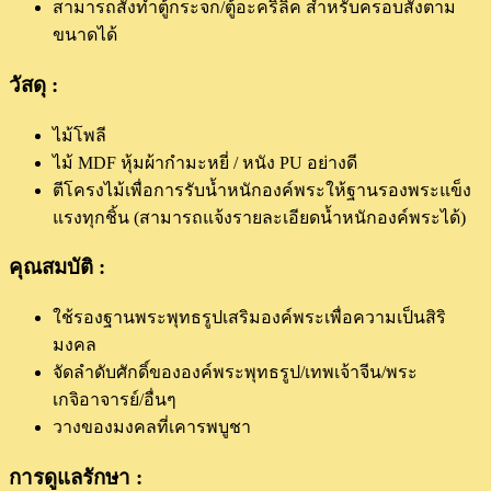
สามารถสั่งทำตู้กระจก/ตู้อะคริลิค สำหรับครอบสั่งตาม
ขนาดได้
วัสดุ :
ไม้โพลี
ไม้ MDF หุ้มผ้ากำมะหยี่ / หนัง PU อย่างดี
ตีโครงไม้เพื่อการรับน้ำหนักองค์พระให้ฐานรองพระแข็ง
แรงทุกชิ้น (สามารถแจ้งรายละเอียดน้ำหนักองค์พระได้)
คุณสมบัติ :
ใช้รองฐานพระพุทธรูปเสริมองค์พระเพื่อความเป็นสิริ
มงคล
จัดลำดับศักดิ์ขององค์พระพุทธรูป/เทพเจ้าจีน/พระ
เกจิอาจารย์/อื่นๆ
วางของมงคลที่เคารพบูชา
การดูแลรักษา :