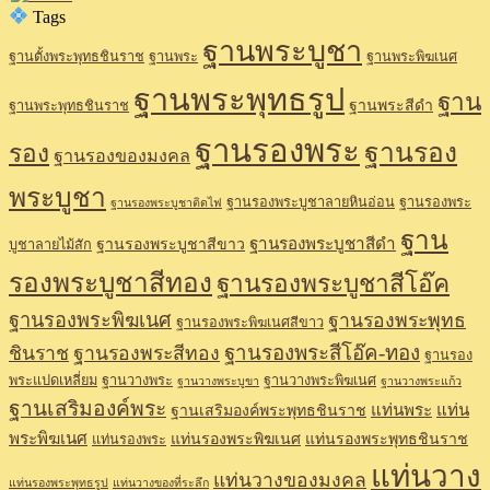
Tags
ฐานพระบูชา
ฐานตั้งพระพุทธชินราช
ฐานพระ
ฐานพระพิฆเนศ
ฐานพระพุทธรูป
ฐาน
ฐานพระสีดำ
ฐานพระพุทธชินราช
ฐานรองพระ
ฐานรอง
รอง
ฐานรองของมงคล
พระบูชา
ฐานรองพระบูชาลายหินอ่อน
ฐานรองพระ
ฐานรองพระบูชาติดไฟ
ฐาน
ฐานรองพระบูชาสีดำ
ฐานรองพระบูชาสีขาว
บูชาลายไม้สัก
รองพระบูชาสีทอง
ฐานรองพระบูชาสีโอ๊ค
ฐานรองพระพิฆเนศ
ฐานรองพระพุทธ
ฐานรองพระพิฆเนศสีขาว
ฐานรองพระสีโอ๊ค-ทอง
ชินราช
ฐานรองพระสีทอง
ฐานรอง
พระแปดเหลี่ยม
ฐานวางพระ
ฐานวางพระพิฆเนศ
ฐานวางพระบูขา
ฐานวางพระแก้ว
ฐานเสริมองค์พระ
แท่นพระ
แท่น
ฐานเสริมองค์พระพุทธชินราช
พระพิฆเนศ
แท่นรองพระพิฆเนศ
แท่นรองพระพุทธชินราช
แท่นรองพระ
แท่นวาง
แท่นวางของมงคล
แท่นรองพระพุทธรูป
แท่นวางของที่ระลึก