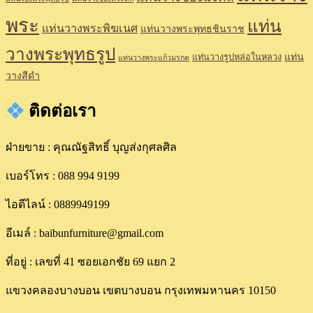
พระ
แท่น
แท่นวางพระพิฆเนศ
แท่นวางพระพุทธชินราช
วางพระพุทธรูป
แท่น
แท่นวางรูปหล่อในหลวง
แท่นวางพระแก้วมรกต
วางสีดำ
ติดต่อเรา
ฝ่ายขาย : คุณณัฐสิทธิ์ บุญส่งกุศลศิล
เบอร์โทร : 088 994 9199
ไอดีไลน์ : 0889949199
อีเมล์ : baibunfurniture@gmail.com
ที่อยู่ : เลขที่ 41 ซอยเอกชัย 69 แยก 2
แขวงคลองบางบอน เขตบางบอน กรุงเทพมหานคร 10150