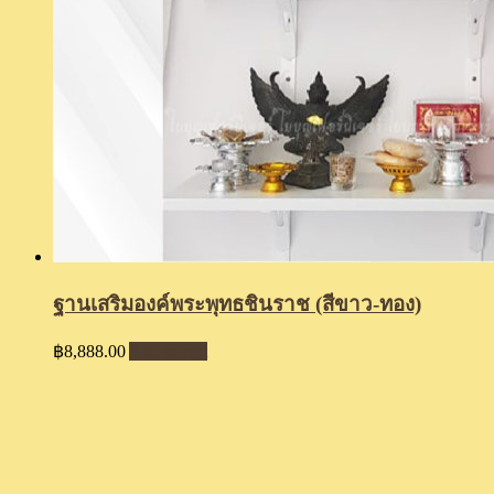
ฐานเสริมองค์พระพุทธชินราช (สีขาว-ทอง)
฿
8,888.00
Add to cart