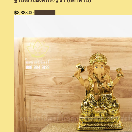
฿
8,888.00
Add to cart