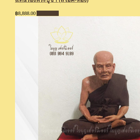
฿
8,888.00
Add to cart