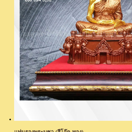
แท่นรองพระบูชา (สีโอ๊ค-ทอง)